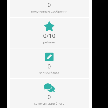
0
полученные одобрения
0/10
рейтинг
0
записи блога
0
комментарии блога