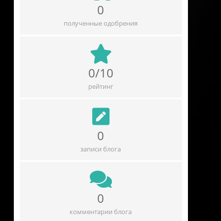
0
полученные одобрения
0/10
рейтинг
0
записи блога
0
комментарии блога