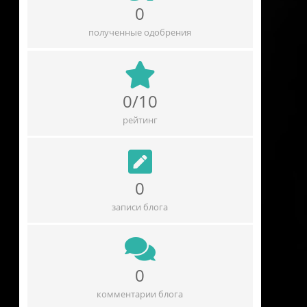
0
полученные одобрения
0/10
рейтинг
0
записи блога
0
комментарии блога