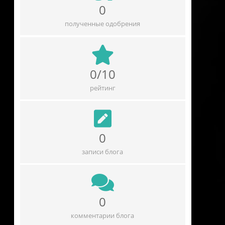
0
полученные одобрения
0/10
рейтинг
0
записи блога
0
комментарии блога