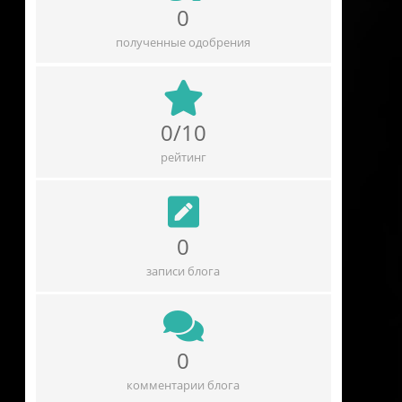
0
полученные одобрения
0/10
рейтинг
0
записи блога
0
комментарии блога