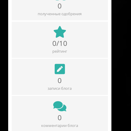
0
полученные одобрения
0/10
рейтинг
0
записи блога
0
комментарии блога