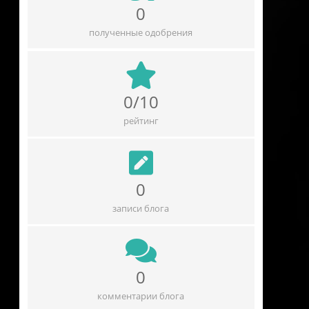
0
полученные одобрения
0/10
рейтинг
0
записи блога
0
комментарии блога