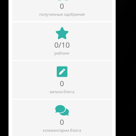
0
полученные одобрения
0/10
рейтинг
0
записи блога
0
комментарии блога