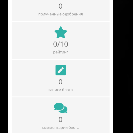
0
полученные одобрения
0/10
рейтинг
0
записи блога
0
комментарии блога