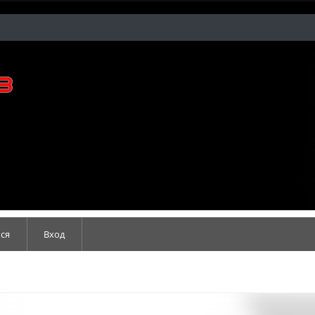
ся
Вход