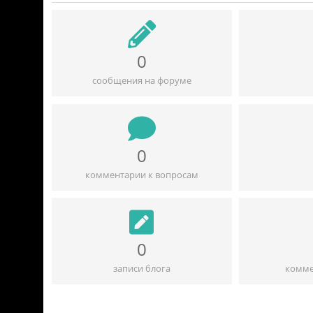
0
сообщения на форуме
0
комментарии к вопросам
0
записи блога
комме