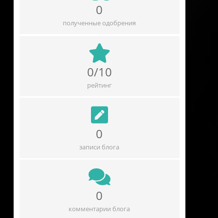
0
полученные одобрения
0/10
рейтинг
0
записи блога
0
комментарии блога