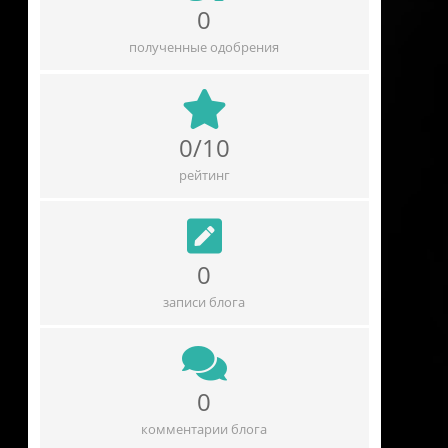
0
полученные одобрения
0/10
рейтинг
0
записи блога
0
комментарии блога