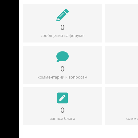
0
сообщения на форуме
0
комментарии к вопросам
0
записи блога
комме