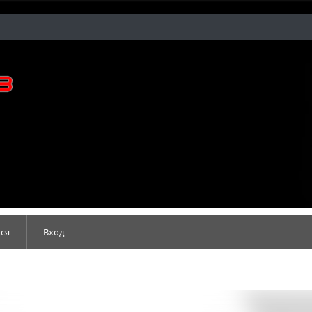
ся
Вход