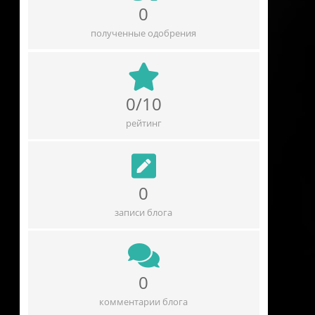
0
полученные одобрения
0/10
рейтинг
0
записи блога
0
комментарии блога