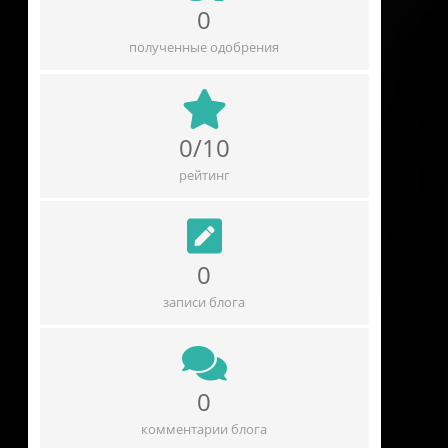
0
полученные одобрения
0/10
рейтинг
0
записи блога
0
комментарии блога