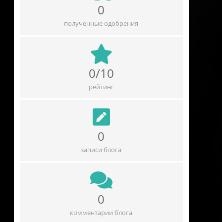
0
полученные одобрения
0/10
рейтинг
0
записи блога
0
комментарии блога