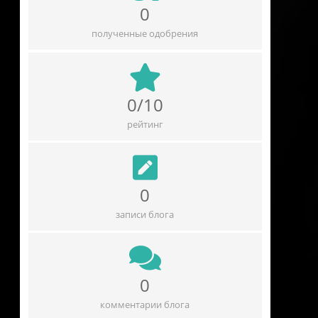
0
полученные одобрения
0/10
рейтинг
0
записи блога
0
комментарии блога