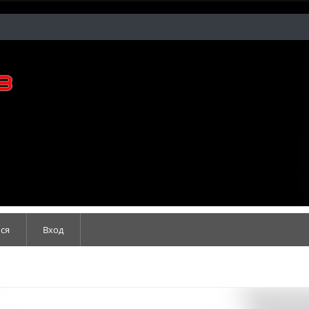
ся
Вход