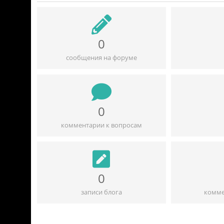
0
сообщения на форуме
0
комментарии к вопросам
0
записи блога
комме