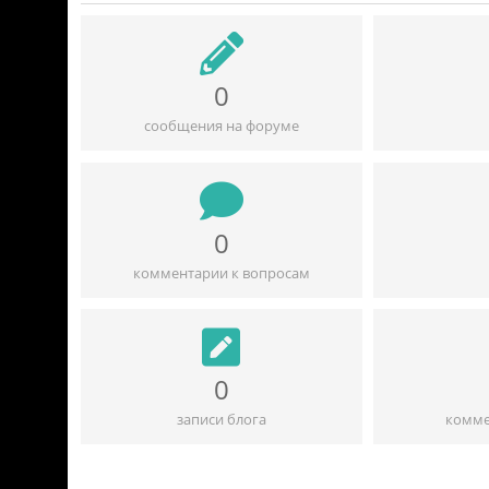
0
сообщения на форуме
0
комментарии к вопросам
0
записи блога
комме