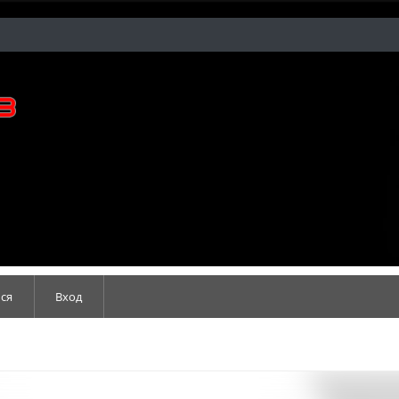
ся
Вход