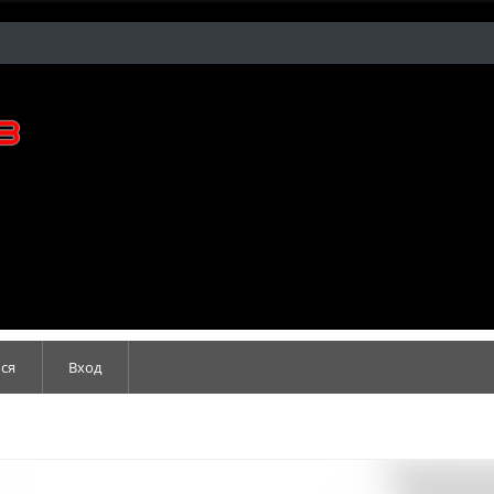
ся
Вход