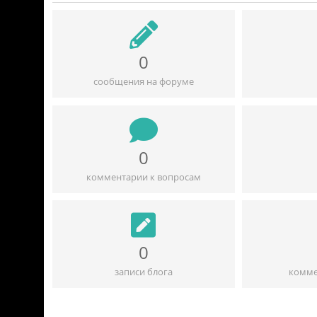
0
сообщения на форуме
0
комментарии к вопросам
0
записи блога
комме