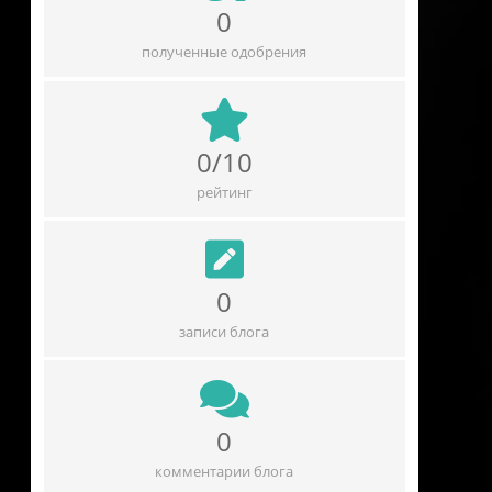
0
полученные одобрения
0/10
рейтинг
0
записи блога
0
комментарии блога