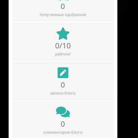
0
полученные одобрения
0/10
рейтинг
0
записи блога
0
комментарии блога