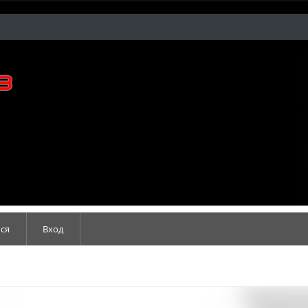
ся
Вход