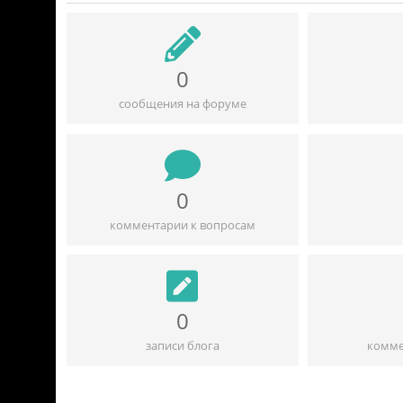
0
сообщения на форуме
0
комментарии к вопросам
0
записи блога
комме