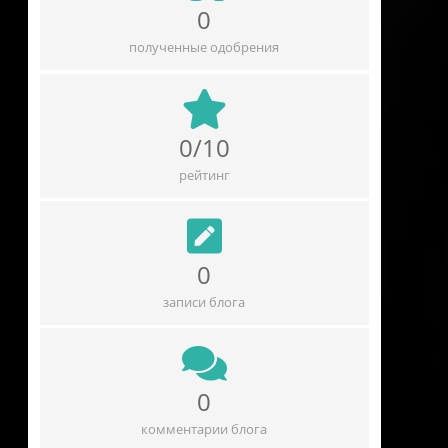
0
полученные одобрения
0/10
рейтинг
0
записи блога
0
комментарии блога