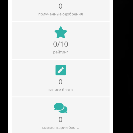
0
полученные одобрения
0/10
рейтинг
0
записи блога
0
комментарии блога