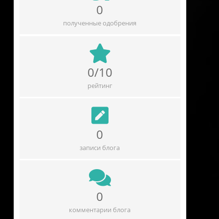
0
полученные одобрения
0/10
рейтинг
0
записи блога
0
комментарии блога