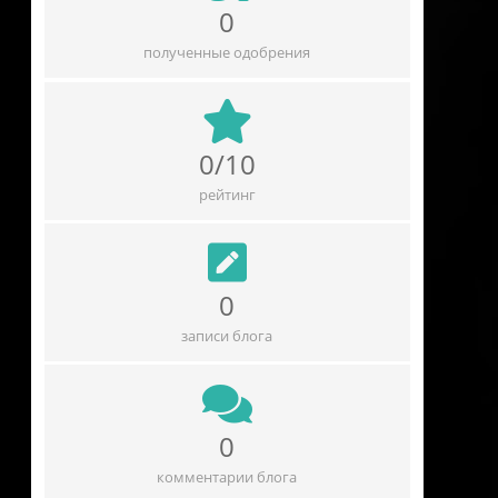
0
полученные одобрения
0/10
рейтинг
0
записи блога
0
комментарии блога