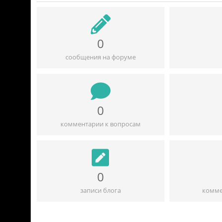
0
сообщения на форуме
0
комментарии к вопросам
0
записи блога
комме