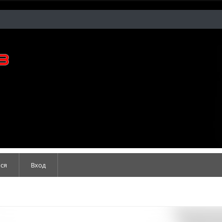
ся
Вход