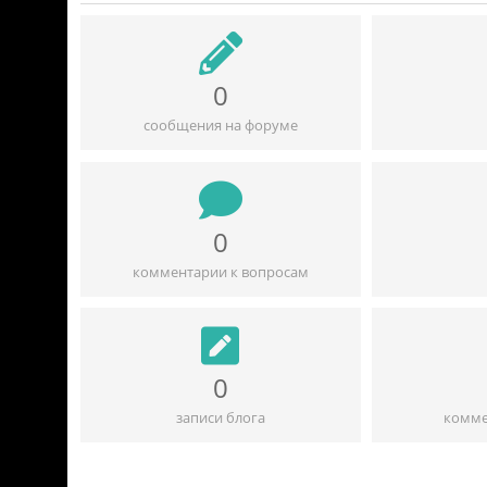
0
сообщения на форуме
0
комментарии к вопросам
0
записи блога
комме