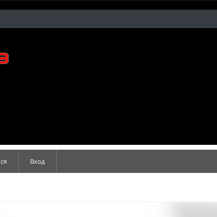
ся
Вход