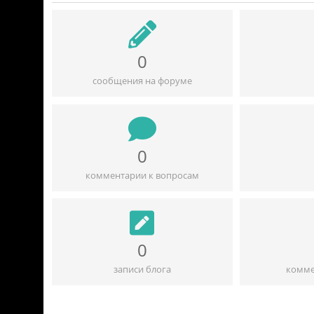
0
сообщения на форуме
0
комментарии к вопросам
0
записи блога
комме