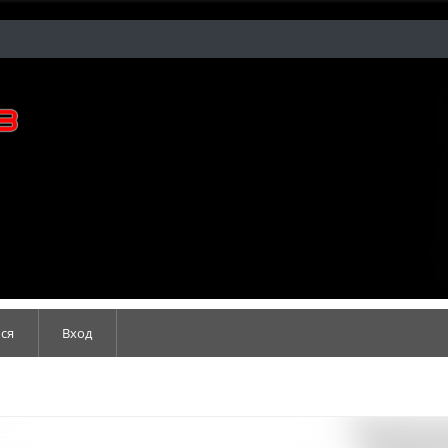
ся
Вход