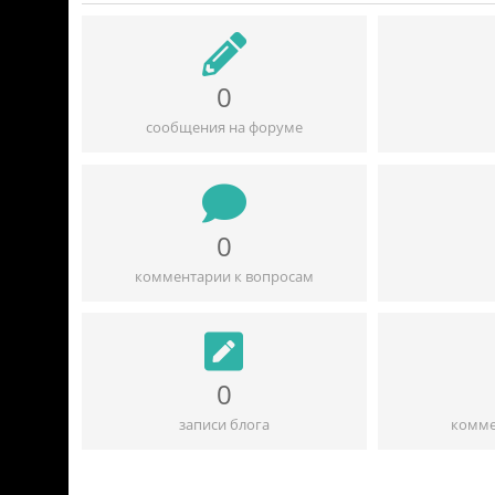
0
сообщения на форуме
0
комментарии к вопросам
0
записи блога
комме