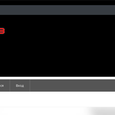
ся
Вход