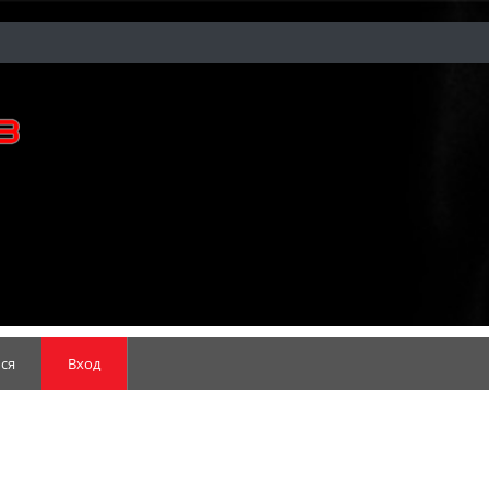
ся
Вход