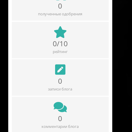
0
полученные одобрения
0/10
рейтинг
0
записи блога
0
комментарии блога