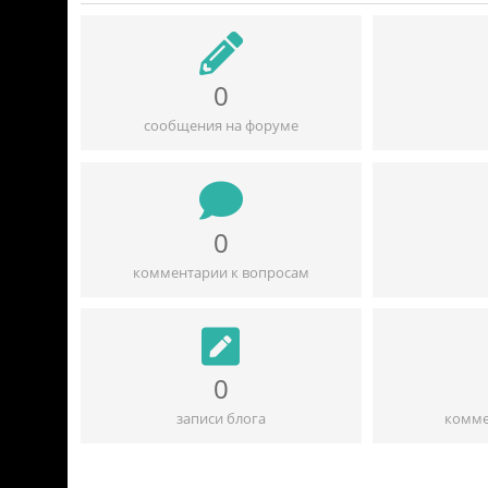
0
сообщения на форуме
0
комментарии к вопросам
0
записи блога
комме