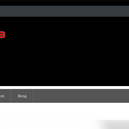
ся
Вход