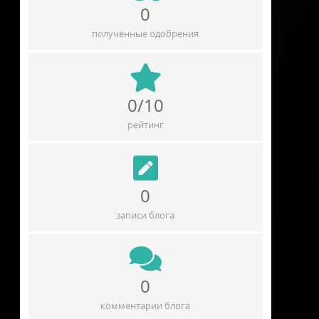
0
полученные одобрения
0/10
рейтинг
0
записи блога
0
комментарии блога