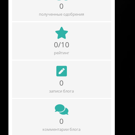
0
полученные одобрения
0/10
рейтинг
0
записи блога
0
комментарии блога