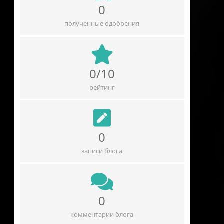
0
полученные одобрения
0/10
рейтинг
0
записи блога
0
комментарии блога