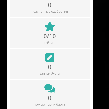
0
полученные одобрения
0/10
рейтинг
0
записи блога
0
комментарии блога