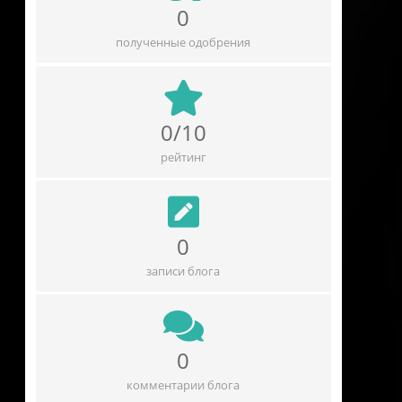
0
полученные одобрения
0/10
рейтинг
0
записи блога
0
комментарии блога