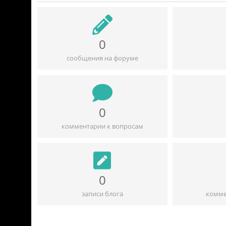
0
сообщения на форуме
0
комментарии к вопросам
0
записи блога
комме