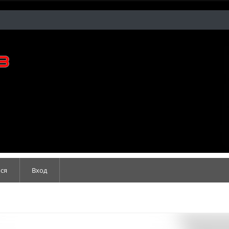
ся
Вход