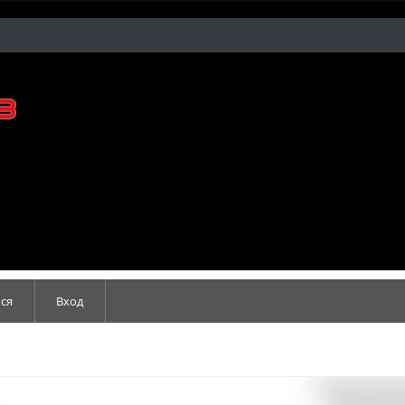
ся
Вход