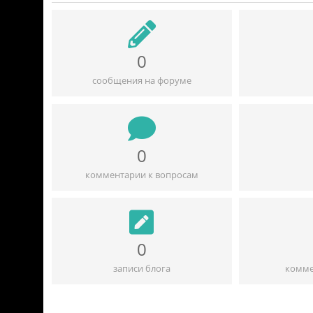
0
сообщения на форуме
0
комментарии к вопросам
0
записи блога
комме