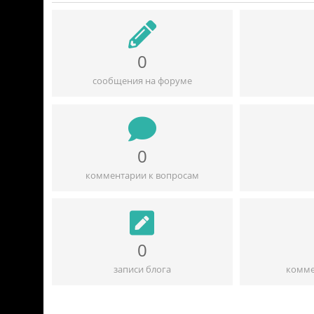
0
сообщения на форуме
0
комментарии к вопросам
0
записи блога
комме