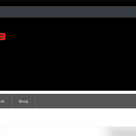
ся
Вход