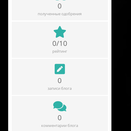
0
полученные одобрения
0/10
рейтинг
0
записи блога
0
комментарии блога