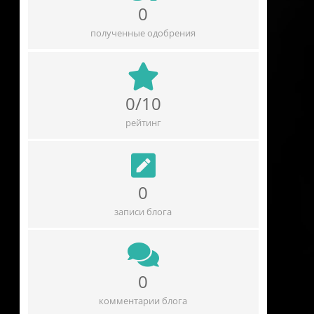
0
полученные одобрения
0/10
рейтинг
0
записи блога
0
комментарии блога