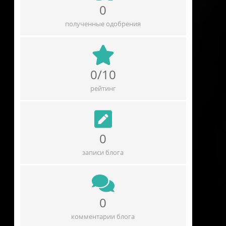
0
полученные одобрения
0/10
рейтинг
0
записи блога
0
комментарии блога