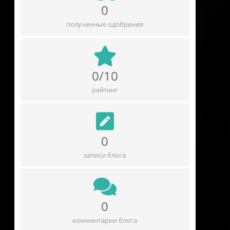
0
полученные одобрения
0/10
рейтинг
0
записи блога
0
комментарии блога