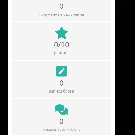
0
полученные одобрения
0/10
рейтинг
0
записи блога
0
комментарии блога