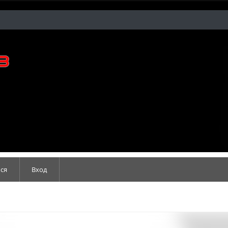
ся
Вход