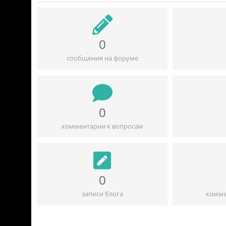
0
сообщения на форуме
0
комментарии к вопросам
0
записи блога
комме