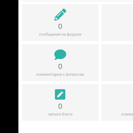
0
сообщения на форуме
0
комментарии к вопросам
0
записи блога
комме