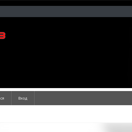
ся
Вход