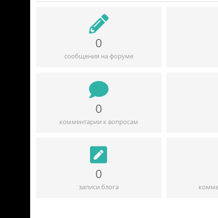
0
сообщения на форуме
0
комментарии к вопросам
0
записи блога
комме