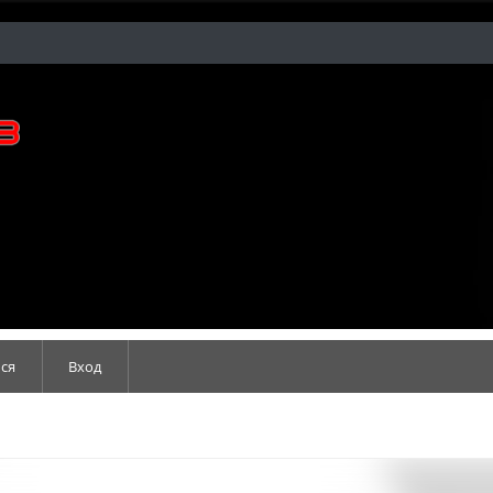
ся
Вход